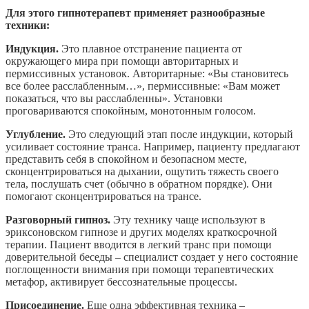
Для этого гипнотерапевт применяет разнообразные
техники:
Индукция.
Это плавное отстранение пациента от
окружающего мира при помощи авторитарных и
пермиссивных установок. Авторитарные: «Вы становитесь
все более расслабленным…», пермиссивные: «Вам может
показаться, что вы расслабленны». Установки
проговариваются спокойным, монотонным голосом.
Углубление.
Это следующий этап после индукции, который
усиливает состояние транса. Например, пациенту предлагают
представить себя в спокойном и безопасном месте,
сконцентрироваться на дыхании, ощутить тяжесть своего
тела, послушать счет (обычно в обратном порядке). Они
помогают сконцентрироваться на трансе.
Разговорный гипноз.
Эту технику чаще используют в
эриксоновском гипнозе и других моделях краткосрочной
терапии. Пациент вводится в легкий транс при помощи
доверительной беседы – специалист создает у него состояние
поглощенности внимания при помощи терапевтических
метафор, активирует бессознательные процессы.
Присоединение.
Еще одна эффективная техника –