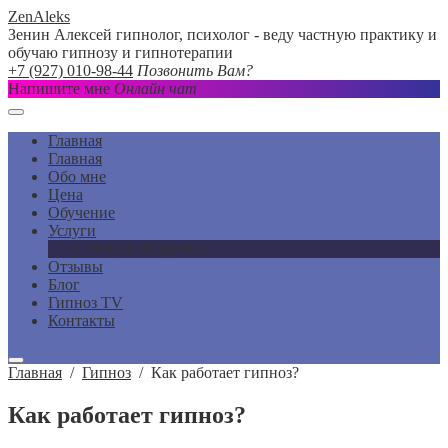
ZenAleks
Зенин Алексей гипнолог, психолог - веду частную практику и
обучаю гипнозу и гипнотерапии
+7 (927) 010-98-44
Позвонить Вам?
Напишите мне
Онлайн чат
Главная
Главная
Обо мне
Цена
Обучение
Услуги
Услуги подробно
Отзывы
Блог
Гипноз TV
Контакты
Главная
/
Гипноз
/
Как работает гипноз?
Как работает гипноз?