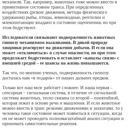
механизм. Так, например, животных тоже можно ввести в
примитивное состояние транса. При определенных
воздействиях (резкие движения, методы физического
удержания) рыбы, птицы, земноводные, рептилии и
млекопитающие впадают в состояние оцепенения, но при
этом бодрствуют.
Исследователи связывают подверженность животных
гипнозу механизмом выживания. В дикой природе
хищники реагируют на движения добычи. И если она
может «отключиться» в случае опасности, но при этом
продолжает бодрствовать и оставляет «каналы связи» с
внешней средой – ее шансы на жизнь повышаются.
Так что, по мнению ученых, подверженность гипнозу
досталась нам «в подарок» от наших дальних предков.
Только вот наш мозг работает сложнее. И наша первая –
сенсорная − сигнальная система, в отличие от сигнальной
системы животных, тесно связана со второй – понятийной,
которая лежит в основе речи и мышления. И если животное
можно ввести в транс резкими движениями и захватами, то у
человека такое состояние может появиться в ситуации, когда
он не может проводить полномасштабный анализ ситуации и
принимать самостоятельные решения.