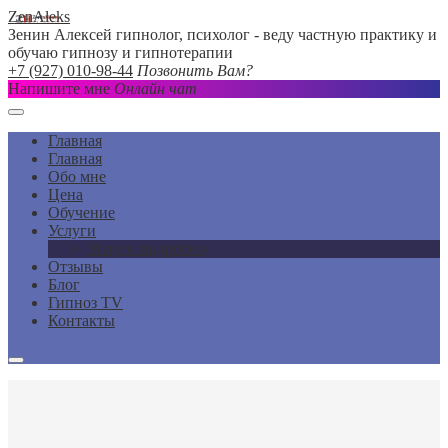
ZenAleks
Зенин Алексей гипнолог, психолог - веду частную практику и
обучаю гипнозу и гипнотерапии
+7 (927) 010-98-44
Позвонить Вам?
Напишите мне
Онлайн чат
Главная
Главная
Обо мне
Цена
Обучение
Услуги
Услуги подробно
Отзывы
Блог
Гипноз TV
Контакты