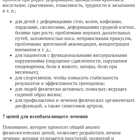
косоглазие, срыгивание, плаксивость, трудности в засыпании
и т. п.;
для детей с деформациями стоп, колен, кифозами,
лордозами, сколиозами, деформациями грудной клетки,
болями при росте, проблемами верхних дыхательных
путей, заложенностью носа, неправильным прикусом,
проблемами зрительной аккомодации, концентрации
внимания и т. д.;
для пациентов с функциональными висцеральными
нарушениями (ощущение сдавленности, нарушения
пищеварения, боли в животе, запоры, боли при
месячных);
для спортсменов, чтобы повысить стабильность
результатов и эффективность тренировок;
для людей физически активных; пожилых; ведущих
сидячий образ жизни;
для профилактики и лечения физических органических
дисфункций, а также симптомов артроза.
7 цепей для всеобъемлющего лечения
Понимание, которое приносит общий анализ
физиологических цепей, позволяет разработать личное
лечение, которое отличается простотой, полнотой и