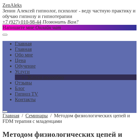
ZenAleks
Зенин Алексей гипнолог, психолог - веду частную практику и
обучаю гипнозу и гипнотерапии
+7 (927) 010-98-44
Позвонить Вам?
Напишите мне
Онлайн чат
Главная
Главная
Обо мне
Цена
Обучение
Услуги
Услуги подробно
Отзывы
Блог
Гипноз TV
Контакты
Главная
/
Семинары
/
Методом физиологических цепей и
FDM терапия с младенцами
Методом физиологических цепей и