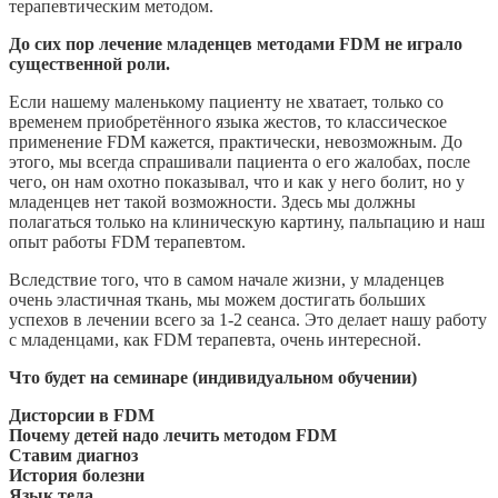
терапевтическим методом.
До сих пор лечение младенцев методами FDM не играло
существенной роли.
Если нашему маленькому пациенту не хватает, только со
временем приобретённого языка жестов, то классическое
применение FDM кажется, практически, невозможным. До
этого, мы всегда спрашивали пациента о его жалобах, после
чего, он нам охотно показывал, что и как у него болит, но у
младенцев нет такой возможности. Здесь мы должны
полагаться только на клиническую картину, пальпацию и наш
опыт работы FDM терапевтом.
Вследствие того, что в самом начале жизни, у младенцев
очень эластичная ткань, мы можем достигать больших
успехов в лечении всего за 1-2 сеанса. Это делает нашу работу
с младенцами, как FDM терапевта, очень интересной.
Что будет на семинаре
​
(индивидуальном обучении)
Дисторсии в FDM
Почему детей надо лечить методом FDM
Ставим диагноз
История болезни
Язык тела