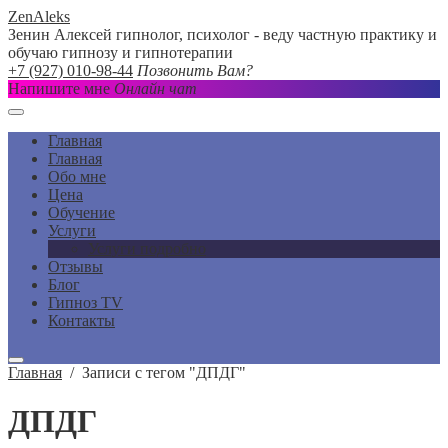
ZenAleks
Зенин Алексей гипнолог, психолог - веду частную практику и
обучаю гипнозу и гипнотерапии
+7 (927) 010-98-44
Позвонить Вам?
Напишите мне
Онлайн чат
Главная
Главная
Обо мне
Цена
Обучение
Услуги
Услуги подробно
Отзывы
Блог
Гипноз TV
Контакты
Главная
/
Записи с тегом "ДПДГ"
ДПДГ