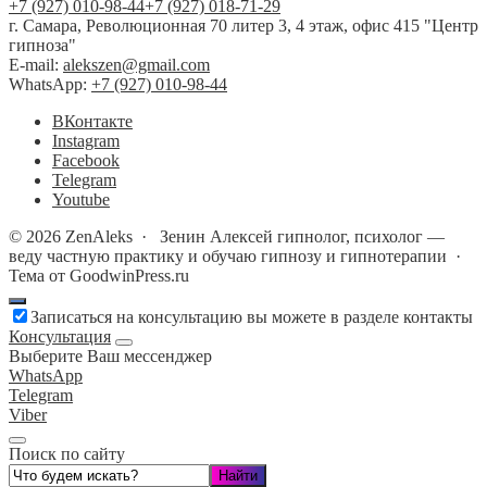
+7 (927) 010-98-44
+7 (927) 018-71-29
г. Самара, Революционная 70 литер 3, 4 этаж, офис 415 "Центр
гипноза"
E-mail:
alekszen@gmail.com
WhatsApp:
+7 (927) 010-98-44
BКонтакте
Instagram
Facebook
Telegram
Youtube
©
2026
ZenAleks
·
Зенин Алексей гипнолог, психолог —
веду частную практику и обучаю гипнозу и гипнотерапии ·
Тема от GoodwinPress.ru
Записаться на консультацию вы можете в разделе контакты
Консультация
Выберите Ваш мессенджер
WhatsApp
Telegram
Viber
Поиск по сайту