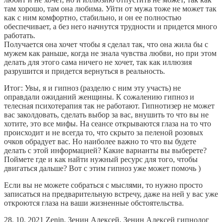
там хорошо, там она любима. Уйти от мужа тоже не может так
как с ним комфортно, стабильно, и он ее полностью
обеспечивает, а без него начнутся трудности и придется много
работать.
Получается она хочет чтобы я сделал так, что она жила бы с
мужем как раньше, когда не знала чувства любви, но при этом
делать для этого сама ничего не хочет, так как иллюзия
разрушится и придется вернуться в реальность.
Итог: Увы, я и гипноз (разделю с ним эту участь) не
оправдали ожиданий женщины. К сожалению гипноз и
телесная психотерапия так не работают. Гипнотизер не может
вас заколдовать, сделать выбор за вас, внушить то что вы не
хотите, это все мифы. На сеансе открываются глаза на то что
происходит и не всегда то, что скрыто за пеленой розовых
очков обрадует вас. Но наиболее важно то что вы будете
делать с этой информацией? Какие варианты вы выберете?
Поймете где и как найти нужный ресурс для того, чтобы
двигаться дальше? Вот с этим гипноз уже может помочь )
Если вы не можете собраться с мыслями, то нужно просто
записаться на предварительную встречу, даже на ней у вас уже
откроются глаза на ваши жизненные обстоятельства.
28. 10. 2021
Zenin
,
Зенин Алексей
,
Зенин Алексей гипнолог