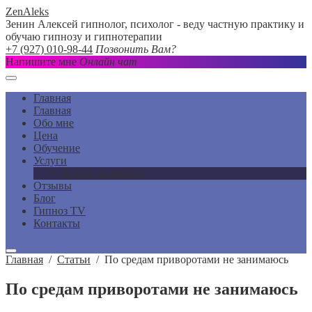
ZenAleks
Зенин Алексей гипнолог, психолог - веду частную практику и
обучаю гипнозу и гипнотерапии
+7 (927) 010-98-44
Позвонить Вам?
Напишите мне
Онлайн чат
Главная
Главная
Обо мне
Цена
Обучение
Услуги
Услуги подробно
Отзывы
Блог
Гипноз TV
Контакты
Главная
/
Статьи
/
По средам приворотами не занимаюсь
По средам приворотами не занимаюсь