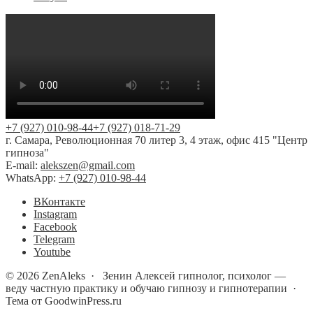
+7 (927) 010-98-44
+7 (927) 018-71-29
г. Самара, Революционная 70 литер 3, 4 этаж, офис 415 "Центр
гипноза"
E-mail:
alekszen@gmail.com
WhatsApp:
+7 (927) 010-98-44
BКонтакте
Instagram
Facebook
Telegram
Youtube
©
2026
ZenAleks
·
Зенин Алексей гипнолог, психолог —
веду частную практику и обучаю гипнозу и гипнотерапии ·
Тема от GoodwinPress.ru