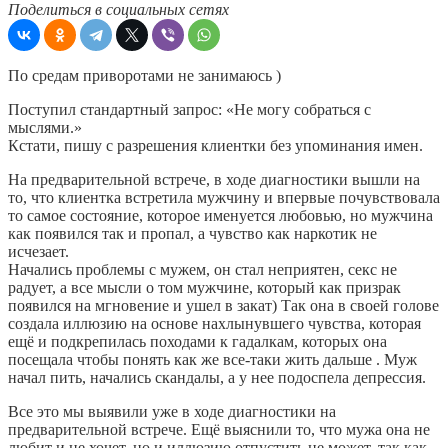
Поделиться в социальных сетях
По средам приворотами не занимаюсь )
Поступил стандартный запрос: «Не могу собраться с
мыслями.»
Кстати, пишу с разрешения клиентки без упоминания имен.
На предварительной встрече, в ходе диагностики вышли на
то, что клиентка встретила мужчину и впервые почувствовала
то самое состояние, которое именуется любовью, но мужчина
как появился так и пропал, а чувство как наркотик не
исчезает.
Начались проблемы с мужем, он стал неприятен, секс не
радует, а все мысли о том мужчине, который как призрак
появился на мгновение и ушел в закат) Так она в своей голове
создала иллюзию на основе нахлынувшего чувства, которая
ещё и подкрепилась походами к гадалкам, которых она
посещала чтобы понять как же все-таки жить дальше . Муж
начал пить, начались скандалы, а у нее подоспела депрессия.
Все это мы выявили уже в ходе диагностики на
предварительной встрече. Ещё выяснили то, что мужа она не
любит и не хочет, но и иллюзию отпустить не может, так как