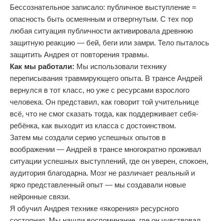
Бессознательное записало: публичное выступление =
опасность быть осмеянным и отвергнутым. С тех пор
любая ситуация публичности активировала древнюю
защитную реакцию — бей, беги или замри. Тело пыталось
защитить Андрея от повторения травмы.
Как мы работали:
Мы использовали технику
переписывания травмирующего опыта. В трансе Андрей
вернулся в тот класс, но уже с ресурсами взрослого
человека. Он представил, как говорит той учительнице
всё, что не смог сказать тогда, как поддерживает себя-
ребёнка, как выходит из класса с достоинством.
Затем мы создали серию успешных опытов в
воображении — Андрей в трансе многократно проживал
ситуации успешных выступлений, где он уверен, спокоен,
аудитория благодарна. Мозг не различает реальный и
ярко представленный опыт — мы создавали новые
нейронные связи.
Я обучил Андрея технике «якорения» ресурсного
состояния. Мы нашли воспоминание, где он чувствовал