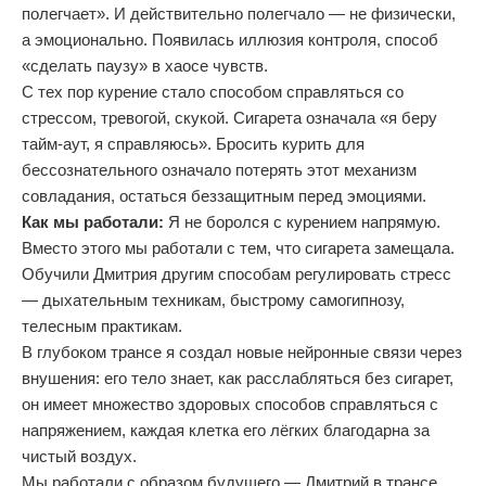
полегчает». И действительно полегчало — не физически,
а эмоционально. Появилась иллюзия контроля, способ
«сделать паузу» в хаосе чувств.
С тех пор курение стало способом справляться со
стрессом, тревогой, скукой. Сигарета означала «я беру
тайм-аут, я справляюсь». Бросить курить для
бессознательного означало потерять этот механизм
совладания, остаться беззащитным перед эмоциями.
Как мы работали:
Я не боролся с курением напрямую.
Вместо этого мы работали с тем, что сигарета замещала.
Обучили Дмитрия другим способам регулировать стресс
— дыхательным техникам, быстрому самогипнозу,
телесным практикам.
В глубоком трансе я создал новые нейронные связи через
внушения: его тело знает, как расслабляться без сигарет,
он имеет множество здоровых способов справляться с
напряжением, каждая клетка его лёгких благодарна за
чистый воздух.
Мы работали с образом будущего — Дмитрий в трансе