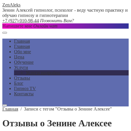
ZenAleks
Зенин Алексей гипнолог, психолог - веду частную практику и
обучаю гипнозу и гипнотерапии
+7 (927) 010-98-44
Позвонить Вам?
Напишите мне
Онлайн чат
Главная
Главная
Обо мне
Цена
Обучение
Услуги
Услуги подробно
Отзывы
Блог
Гипноз TV
Контакты
Главная
/
Записи с тегом "Отзывы о Зенине Алексее"
Отзывы о Зенине Алексее