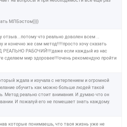
чает на вопросы и при необходимости все еще раз
тать МЛБэстом))))
у отзыв….потому что реально доволен всем …
у и конечно же сам метод!!!!просто хочу сказать
ТОД РЕАЛЬНО РАБОЧИЙ!!!даже если каждый из нас
е сделаем мир здоровее!!!очень рекомендую пройти
торый ждала и изучала с нетерпением и огромной
 желание обучить как можно больше людей такой
ь. Метод реально стоит внимания. И думаю что он
вании. И пожалуй его не помешает знать каждому.
знав которые понимаешь, что твоя жизнь уже не