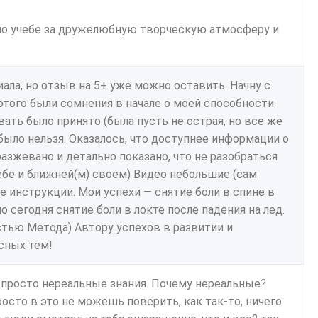
о учебе за дружелюбную творческую атмосферу и
ала, но отзыв на 5+ уже можно оставить. Начну с
т этого были сомнения в начале о моей способности
ать было принято (была пусть не острая, но все же
было нельзя. Оказалось, что доступнее информации о
разжевано и детально показано, что не разобраться
себе и ближней(м) своем) Видео небольшие (сам
е инструкции. Мои успехи — снятие боли в спине в
о сегодня снятие боли в локте после падения на лед.
стью Метода) Автору успехов в развитии и
сных тем!
 просто нереальные знания. Почему нереальные?
росто в это не можешь поверить, как так-то, ничего