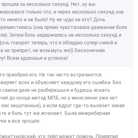
 прошла за несколько секунд. Нет, ну вы
 жаловался только что, и через несколько секунд она
о ничего и не было! Ну не чудо ли это? Дочь
переместилась (она прямо чувствовала движение боли
па). Затем боль задержалась на несколько секунд и
очь говорит теперь, что я обладаю супер-силой и
ока не припрет, не возьмусь же)) Бесконечная
лу! Всем здоровья и успехов!
то приобрел его. Не так часто встречаются
веряет всех и объясняет каждому его ошибки. Без
на самом деле не разберешься и будешь искать
учил до конца метод МЛБ, но у меня лично уже нет
как зашуганные), а если вдруг где-то вылезет какая
те и боль тут же исчезает. Была межреберная
уке и все прошло.
 Смоктуновский, что тейп может помочь. Прилепил