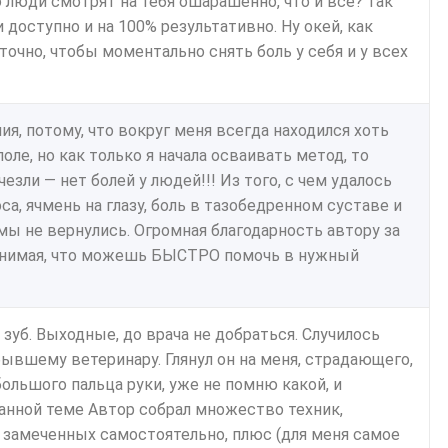
о люди смотрят на тебя ошарашенно, что и все? так
и доступно и на 100% результативно. Ну окей, как
аточно, чтобы моментально снять боль у себя и у всех
ия, потому, что вокруг меня всегда находился хоть
оле, но как только я начала осваивать метод, то
езли — нет болей у людей!!! Из того, с чем удалось
са, ячмень на глазу, боль в тазобедренном суставе и
омы не вернулись. Огромная благодарность автору за
 понимая, что можешь БЫСТРО помочь в нужный
 зуб. Выходные, до врача не добраться. Случилось
 бывшему ветеринару. Глянул он на меня, страдающего,
большого пальца руки, уже не помню какой, и
 данной теме Автор собрал множество техник,
 замеченных самостоятельно, плюс (для меня самое