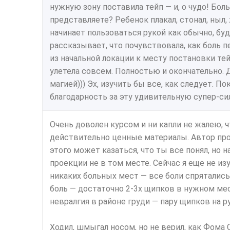
нужную зону поставила тейп — и, о чудо! Боль
представляете? Ребенок плакал, стонал, ныл,
начинает пользоваться рукой как обычно, будт
рассказывает, что почувствовала, как боль 
из начальной локации к месту постановки тей
улетела совсем. Полностью и окончательно. Д
магией))) Эх, изучить бы все, как следует. П
благодарность за эту удивительную супер-си
Очень доволен курсом и ни капли не жалею, ч
действительно ценные материалы. Автор про
этого может казаться, что ты все понял, но 
проекции не в том месте. Сейчас я еще не из
никаких больных мест — все боли спрятались 
боль — достаточно 2-3х щипков в нужном мес
невралгия в районе груди — пару щипков на р
Ходил, шмыгал носом, но не верил, как Фома