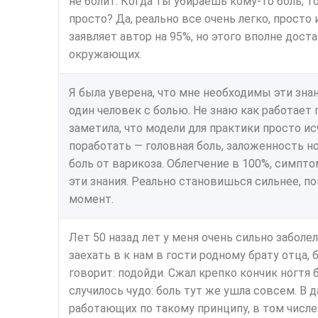
не болит. Когда ты убираешь кому-то боль, т
просто? Да, реально все очень легко, просто 
заявляет автор на 95%, но этого вполне дост
окружающих.
Я была уверена, что мне необходимы эти знан
один человек с болью. Не знаю как работает п
заметила, что модели для практики просто исч
поработать — головная боль, заложенность но
боль от варикоза. Облегчение в 100%, симпт
эти знания. Реально становишься сильнее,
момент.
Лет 50 назад лет у меня очень сильно заболел
заехать в к нам в гости родному брату отца,
говорит: подойди. Сжал крепко кончик ногтя 
случилось чудо: боль тут же ушла совсем. В
работающих по такому принципу, в том числе