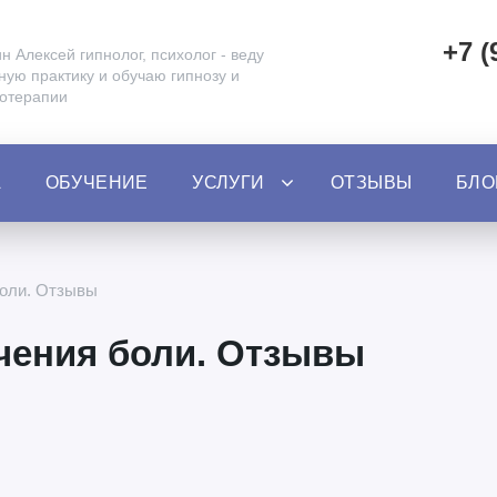
+7 (
н Алексей гипнолог, психолог - веду
ную практику и обучаю гипнозу и
нотерапии
А
ОБУЧЕНИЕ
УСЛУГИ
ОТЗЫВЫ
БЛО
боли. Отзывы
чения боли. Отзывы