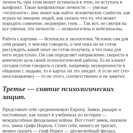
личность, при этом может оставаться в тени, не вступать в
конфликт. Такие конфликтные личности — умелые
«психологи», они знают как найти человеческие слабости, как
играть на эмоциях людей, как сказать что-то, что может
породить сомнение, недоверие, гнев… Так вот, не смотря на
все умения, эти личности — неэкологичны и небезопасны.
Работа с картами — безопасна и экологична. Человек сам для
себя решает, о чем ему говорить, о чем пока он не готов
рассуждать, какой опыт он готов получить, а что пока для
него недоступно. Он сам определяет направление, скорость и
конечную цель своей психологической работы. Если клиент
сегодня готов говорить о своей, например, неуверенности в
общении с людьми, то в картах он это увидит. А если нет (это
неосознаваемо) — то он этого, соответственно и не заметит.
Третье — снятие психологических
защит
.
Представьте себе средневековую Европу. Замки, рыцари и
постоянные, как пишут в учебниках по истории —
междоусобные феодальные войны. Вот стоит замок, назовем
его, замок графа Норила. Стоит себе, никого не трогает,
можно сказать — граф Норил — дружелюбный феодал,