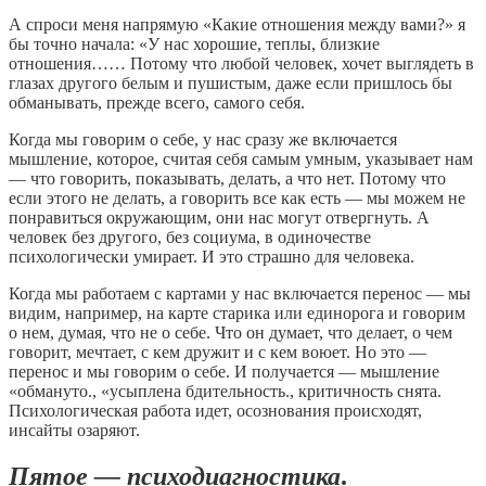
А спроси меня напрямую «Какие отношения между вами?» я
бы точно начала: «У нас хорошие, теплы, близкие
отношения…… Потому что любой человек, хочет выглядеть в
глазах другого белым и пушистым, даже если пришлось бы
обманывать, прежде всего, самого себя.
Когда мы говорим о себе, у нас сразу же включается
мышление, которое, считая себя самым умным, указывает нам
— что говорить, показывать, делать, а что нет. Потому что
если этого не делать, а говорить все как есть — мы можем не
понравиться окружающим, они нас могут отвергнуть. А
человек без другого, без социума, в одиночестве
психологически умирает. И это страшно для человека.
Когда мы работаем с картами у нас включается перенос — мы
видим, например, на карте старика или единорога и говорим
о нем, думая, что не о себе. Что он думает, что делает, о чем
говорит, мечтает, с кем дружит и с кем воюет. Но это —
перенос и мы говорим о себе. И получается — мышление
«обмануто., «усыплена бдительность., критичность снята.
Психологическая работа идет, осознования происходят,
инсайты озаряют.
Пятое — психодиагностика
.