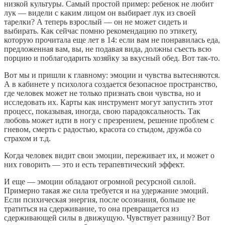
низкой культуры. Самый простой пример: ребенок не любит
лук — видели с каким лицом он выбирает лук из своей
тарелки? А теперь взрослый — он не может сидеть и
выбирать. Как сейчас помню рекомендацию по этикету,
которую прочитала еще лет в 14: если вам не понравилась еда,
предложенная вам, вы, не подавая вида, должны съесть всю
порцию и поблагодарить хозяйку за вкусный обед. Вот так-то.
Вот мы и пришли к главному: эмоции и чувства вытесняются.
А в кабинете у психолога создается безопасное пространство,
где человек может не только признать свои чувства, но и
исследовать их. Карты как инструмент могут запустить этот
процесс, показывая, иногда, свою парадоксальность. Так
любовь может идти в ногу с презрением, решение проблем с
гневом, смерть с радостью, красота со стыдом, дружба со
страхом и т.д.
Когда человек видит свои эмоции, переживает их, и может о
них говорить — это и есть терапевтический эффект.
И еще — эмоции обладают огромной ресурсной силой.
Примерно такая же сила требуется и на удержание эмоций.
Если психическая энергия, после осознания, больше не
тратиться на сдерживание, то она превращается из
сдерживающей силы в движущую. Чувствует разницу? Вот