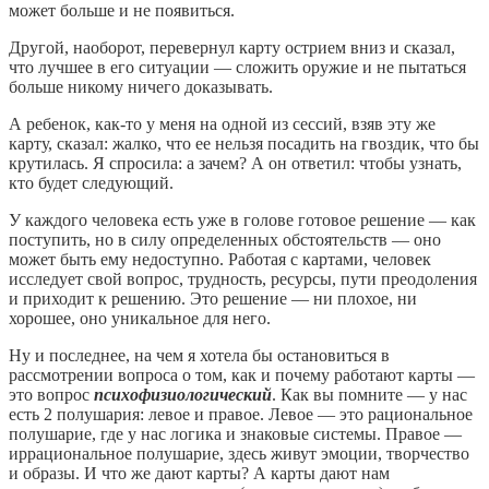
может больше и не появиться.
Другой, наоборот, перевернул карту острием вниз и сказал,
что лучшее в его ситуации — сложить оружие и не пытаться
больше никому ничего доказывать.
А ребенок, как-то у меня на одной из сессий, взяв эту же
карту, сказал: жалко, что ее нельзя посадить на гвоздик, что бы
крутилась. Я спросила: а зачем? А он ответил: чтобы узнать,
кто будет следующий.
У каждого человека есть уже в голове готовое решение — как
поступить, но в силу определенных обстоятельств — оно
может быть ему недоступно. Работая с картами, человек
исследует свой вопрос, трудность, ресурсы, пути преодоления
и приходит к решению. Это решение — ни плохое, ни
хорошее, оно уникальное для него.
Ну и последнее, на чем я хотела бы остановиться в
рассмотрении вопроса о том, как и почему работают карты —
это вопрос
психофизиологический
. Как вы помните — у нас
есть 2 полушария: левое и правое. Левое — это рациональное
полушарие, где у нас логика и знаковые системы. Правое —
иррациональное полушарие, здесь живут эмоции, творчество
и образы. И что же дают карты? А карты дают нам