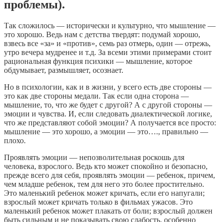
проблемы).
Так сложилось — исторически и культурно, что мышление —
это хорошо. Ведь нам с детства твердят: подумай хорошо,
взвесь все «за» и «против», семь раз отмерь, один — отрежь,
утро вечера мудренее и т.д. За всеми этими примерами стоит
рациональная функция психики — мышление, которое
обдумывает, размышляет, осознает.
Но в психологии, как и в жизни, у всего есть две стороны —
это как две стороны медали. Так если одна сторона —
мышление, то, что же будет с другой? А с другой стороны —
эмоции и чувства. И, если следовать диалектической логике,
что же представляют собой эмоции? А получается все просто:
мышление — это хорошо, а эмоции — это…., правильно —
плохо.
Проявлять эмоции — непозволительная роскошь для
человека, взрослого. Ведь кто может спокойно и безопасно,
прежде всего для себя, проявлять эмоции — ребенок, причем,
чем младше ребенок, тем для него это более простительно.
Это маленький ребенок может кричать, если его напугали;
взрослый может кричать только в фильмах ужасов. Это
маленький ребенок может плакать от боли; взрослый должен
быть сильным и не показывать свою слабость, особенно