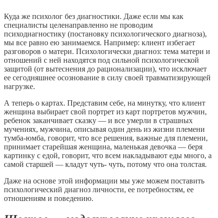
Куда же психолог без диагностики. Даже если мы как
специалисты целенаправленно не проводим
психодиагностику (постановку психологического диагноза),
мы все равно ею занимаемся. Например: клиент избегает
разговоров о матери. Психологически диагноз: тема матери и
отношений с ней находятся под сильной психологической
защитой (от вытеснения до рационализации), что исключает
ее сегодняшнее осознование в силу своей травматизирующей
нагрузке.
А теперь о картах. Представим себе, на минутку, что клиент
женщина выбирает свой портрет из карт портретов мужчин,
ребенок заканчивает сказку — и все умерли в страшных
мучениях, мужчина, описывая один день из жизни племени
тумба-юмба, говорит, что все решения, важные для племени,
принимает старейшая женщина, маленькая девочка — беря
картинку с едой, говорит, что всем накладывают еды много, а
самой старшей — кладут чуть- чуть, потому что она толстая.
Даже на основе этой информации мы уже можем поставить
психологический диагноз личности, ее потребностям, ее
отношениям и поведению.