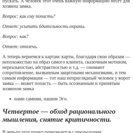
пускать. А человек этот очень важную информацию несет для
хозяина замка.
Вопрос: как ему попасть?
Ответ: усыпить бдительность охраны.
Вопрос: как?
Ответ: отвлечь.
А теперь вернемся к картам: карты, благодаря свои образам —
непохожестью на образ самого клиента, сказочным мотивом,
нереальностью, абстрактностью и т.д. — снимают
сопротивление, вызванным защитными механизмами, и тем
самым информация — тот наш неприглядный человек у ворот
замка — может попасть — быть осознанным и принятым
хозяином замка
нами самими, нашим Эго.
Четвертое — обход рационального
мышления, снятие критичности
.
В чем-то этот пункт пересекается с предыдущем.