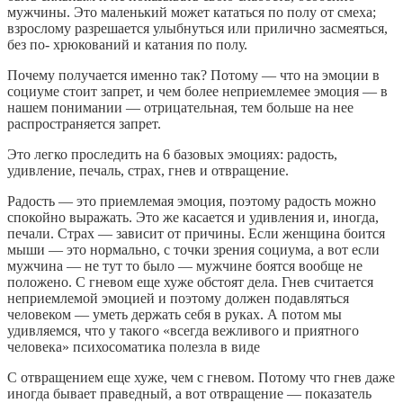
мужчины. Это маленький может кататься по полу от смеха;
взрослому разрешается улыбнуться или прилично засмеяться,
без по- хрюкований и катания по полу.
Почему получается именно так? Потому — что на эмоции в
социуме стоит запрет, и чем более неприемлемее эмоция — в
нашем понимании — отрицательная, тем больше на нее
распространяется запрет.
Это легко проследить на 6 базовых эмоциях: радость,
удивление, печаль, страх, гнев и отвращение.
Радость — это приемлемая эмоция, поэтому радость можно
спокойно выражать. Это же касается и удивления и, иногда,
печали. Страх — зависит от причины. Если женщина боится
мыши — это нормально, с точки зрения социума, а вот если
мужчина — не тут то было — мужчине боятся вообще не
положено. С гневом еще хуже обстоят дела. Гнев считается
неприемлемой эмоцией и поэтому должен подавляться
человеком — уметь держать себя в руках. А потом мы
удивляемся, что у такого «всегда вежливого и приятного
человека» психосоматика полезла в виде
С отвращением еще хуже, чем с гневом. Потому что гнев даже
иногда бывает праведный, а вот отвращение — показатель