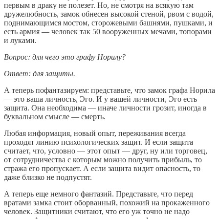
первым в драку не полезет. Но, не смотря на всякую там
дружелюбность, замок обнесен высокой стеной, рвом с водой,
поднимающимся мостом, сторожевыми башнями, пушками, и
есть армия — человек так 50 вооруженных мечами, топорами
и луками.
Вопрос: для чего это графу Норилу?
Ответ: для защиты.
А теперь пофантазируем: представьте, что замок графа Норила
— это ваша личность, Эго. И у вашей личности, Эго есть
защита. Она необходима — иначе личности грозит, иногда в
буквальном смысле — смерть.
Любая информация, новый опыт, переживания всегда
проходят линию психологических защит. И если защита
считает, что, условно — этот опыт — друг, ну или торговец,
от сотрудничества с которым можно получить прибыль, то
стража его пропускает. А если защита видит опасность, то
даже близко не подпустят.
А теперь еще немного фантазий. Представьте, что перед
вратами замка стоит оборванный, похожий на прокаженного
человек. Защитники считают, что его уж точно не надо