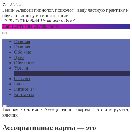
ZenAleks
Зенин Алексей гипнолог, психолог - веду частную практику и
обучаю гипнозу и гипнотерапии
+7 (927) 010-98-44
Позвонить Вам?
Напишите мне
Онлайн чат
Главная
Главная
Обо мне
Цена
Обучение
Услуги
Услуги подробно
Отзывы
Блог
Гипноз TV
Контакты
Главная
/
Статьи
/
Ассоциативные карты — это инструмент,
ключик
Ассоциативные карты — это