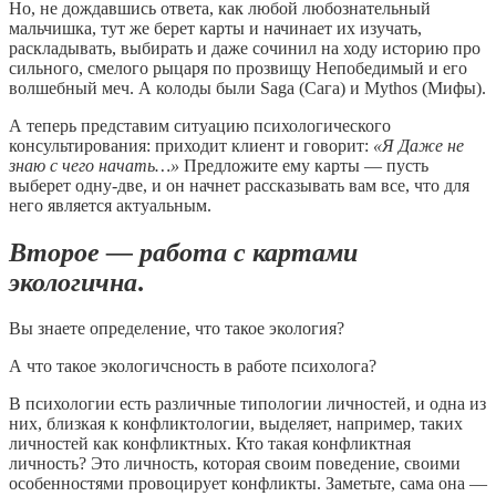
Но, не дождавшись ответа, как любой любознательный
мальчишка, тут же берет карты и начинает их изучать,
раскладывать, выбирать и даже сочинил на ходу историю про
сильного, смелого рыцаря по прозвищу Непобедимый и его
волшебный меч. А колоды были Saga (Сага) и Mythos (Мифы).
А теперь представим ситуацию психологического
консультирования: приходит клиент и говорит:
«Я Даже не
знаю с чего начать…»
Предложите ему карты — пусть
выберет одну-две, и он начнет рассказывать вам все, что для
него является актуальным.
Второе — работа с картами
экологична
.
Вы знаете определение, что такое экология?
А что такое экологичсность в работе психолога?
В психологии есть различные типологии личностей, и одна из
них, близкая к конфликтологии, выделяет, например, таких
личностей как конфликтных. Кто такая конфликтная
личность? Это личность, которая своим поведение, своими
особенностями провоцирует конфликты. Заметьте, сама она —